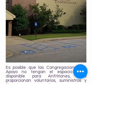
Es posible que las Congregaciones de
Apoyo no tengan el espacio físico
disponible para Anfitriones, pero
proporcionan voluntarios, suministros y
finanzas muy necesarios.
¡Conviértase en una congregación de
apoyo hoy!
Llámanos:
678-476-4657
Visite nuestra oficina y Daycenter:
3335 Hutchinson Road