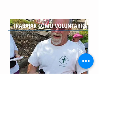
TRABAJAR COMO VOLUNTARIO
Voluntarios:
Los voluntarios son esenciales para
nuestro éxito y brindan una amplia
gama de servicios como cocinar y
servir comidas, jugar con los niños o