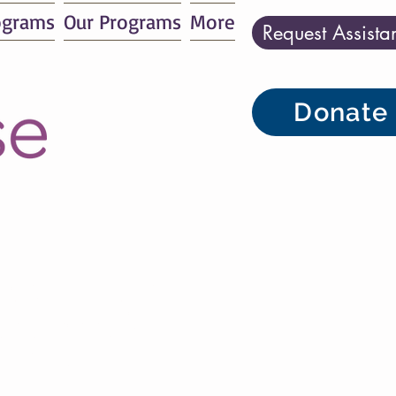
ograms
Our Programs
More
Request Assista
Donate
 puedes unirte a nosotros?
n puede tener un impacto
n nuestros esfuerzos por
rindar estabilidad a largo
plazo para los niños y sus
ilias que se encuentran sin
hogar.